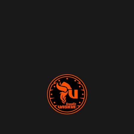
de todos los usuarios, autoridades y
fuerzas de seguridad, y colaborando de
forma activa en la retirada o en su caso
bloqueo de todos aquellos contenidos
que pudieran afectar o contravenir la
legislación nacional, o internacional,
derechos de terceros o la moral y el
orden público.
En caso de que el usuario considere
que existe en el sitio web algún
contenido que pudiera ser susceptible
de esta clasificación, se ruega lo
notifique de forma inmediata a través
del correo electrónico
info@crossfitvaskia.com